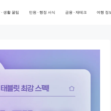
 · 생활 꿀팁
민원 · 행정 서식
금융 · 재테크
여행 정보