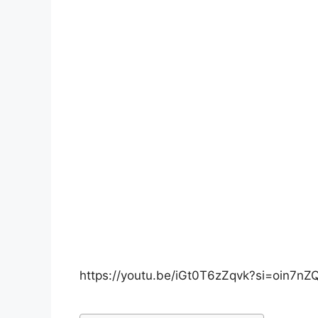
https://youtu.be/iGt0T6zZqvk?si=oin7n