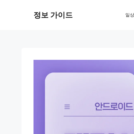
컨
텐
정보 가이드
일상
츠
로
건
너
뛰
기