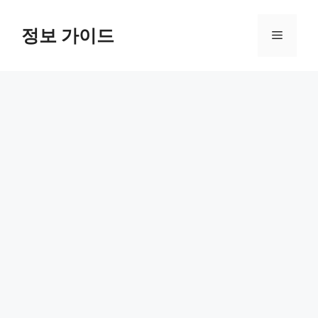
컨
텐
정보 가이드
메
츠
로
뉴
건
너
뛰
기