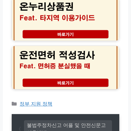
체
환
상
총
급
품
정
조
권
리)
건
타
과
지
만
역
운
6
전
전
5
국
면
세
어
허
이
디
적
상
서
성
교
나
검
통
할
사
비
인
면
신
혜
허
청
택
증
방
받
분
카
정부 지원 정책
법
는
실
테
실
시
고
전
재
가
리
발
불법주정차신고 어플 및 안전신문고
이
급