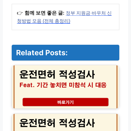
👉
함께 보면 좋은 글:
정부 지원금·바우처 신
청방법 모음 (전체 총정리)
Related Posts:
운
전
면
허
적
성
검
사
기
운
간
전
놓
면
치
허
면
적