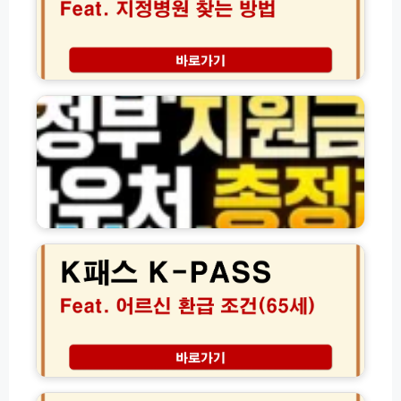
미
성
참
검
석
사
과
지
정
태
정
부
료
병
지
및
원
원
면
조
금
허
회
·
취
및
바
소
신
우
방
체
처
2
지
검
및
0
법
사
각
2
비
종
6
용
신
년
절
청
K
약
방
패
꿀
법
스
팁
모
어
온
음
르
누
(전
신
리