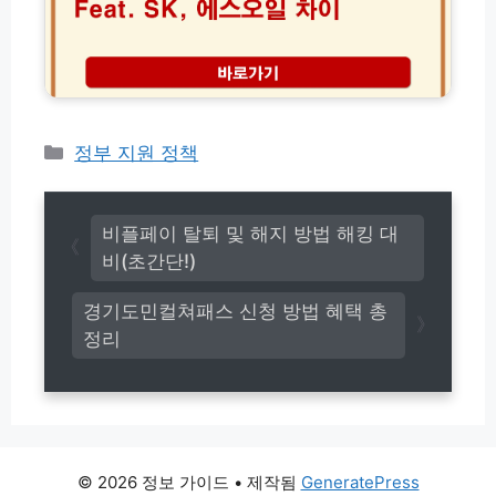
를
품
다
알
질
이
약
비
어
1
교
트
0
S
성
초
K
공
만
에
카
정부 지원 정책
비
에
스
결
테
찾
오
고
는
일
법
리
기
비플페이 탈퇴 및 해지 방법 해킹 대
름
비(초간단!)
품
질
경기도민컬쳐패스 신청 방법 혜택 총
차
정리
이
© 2026 정보 가이드
• 제작됨
GeneratePress