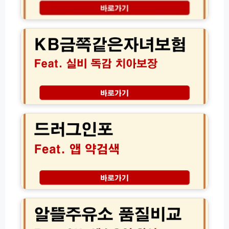
료
모
신
K
증
음
청
B
발
(전
방
금
급
체
법
쪽
방
총
및
같
법
정
빙
은
리)
고
자
미
녀
션
보
드
서
험
러
울
실
그
페
비
인
이
독
포
혜
감
앱
택
치
약
아
검
보
색
알
장
│
뜰
│
정
주
보
체
유
험
모
소
료