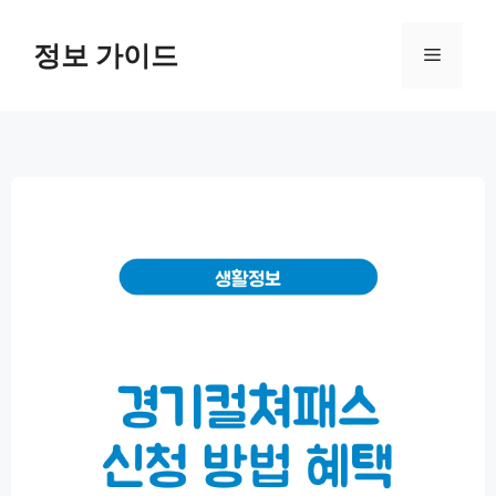
컨
텐
정보 가이드
메
츠
로
뉴
건
너
뛰
기