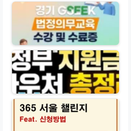
도
평
생
학
습
포
털
정
G
부
S
지
E
원
E
금
K
·
법
바
정
우
의
처
3
무
및
6
교
각
5
육
종
서
수
신
울
강
청
챌
및
방
린
수
법
지