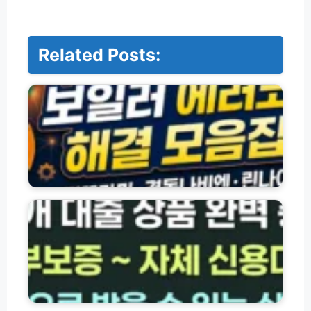
Related Posts:
브
랜
드
별
보
일
러
에
러
저
코
축
드
은
원
행
인
·
및
서
해
민
결
금
방
융
삼
법
대
성