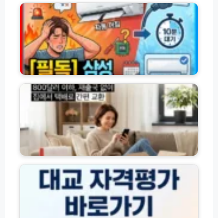
모
출
에
음
상
어
품
컨
총
자
정
동
리
전
(햇
원
해
살
꺼
외
론
짐
여
·
원
행
새
인
면
희
과
세
망
자
품
홀
가
교
씨
진
환
대
·
단
방
교
사
해
법
온
잇
결
(+우
라
돌
방
편
인
·
법
·
시
자
택
험
체
배)
센