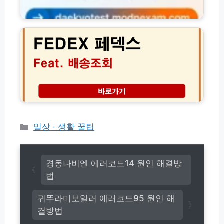
신
터
용
F
전
대
E
문
출)
D
지
E
도
X
사
페
평
덱
가
스
(d
배
a
송
e
조
k
회
카
일상 · 생활 꿀팁
y
방
테
o
법
고
t
및
e
리
고
경동나비엔 에러코드14 원인 해결방
s
객
법
t.
센
m
터
귀뚜라미보일러 에러코드95 원인 해
o
전
d
결방법
화
n
번