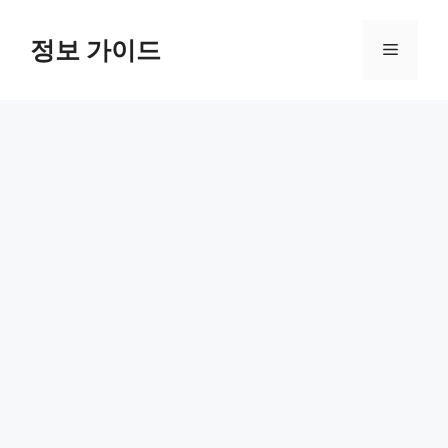
컨
텐
정보 가이드
메
츠
로
뉴
건
너
뛰
기