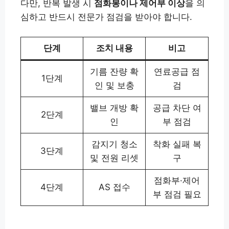
다만, 반복 발생 시
점화봉이나 제어부 이상
을 의
심하고 반드시 전문가 점검을 받아야 합니다.
단계
조치 내용
비고
기름 잔량 확
연료공급 점
1단계
인 및 보충
검
밸브 개방 확
공급 차단 여
2단계
인
부 점검
감지기 청소
착화 실패 복
3단계
및 전원 리셋
구
점화부·제어
4단계
AS 접수
부 점검 필요