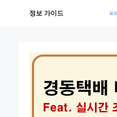
컨
텐
정보 가이드
일상
츠
로
건
너
뛰
기