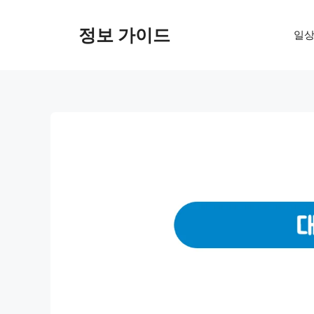
컨
텐
정보 가이드
일상
츠
로
건
너
뛰
기