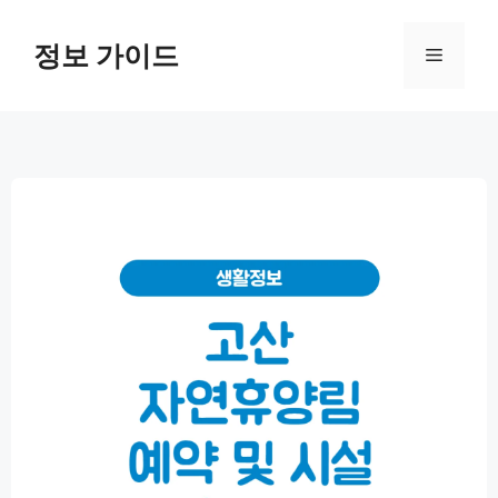
컨
텐
정보 가이드
메
츠
로
뉴
건
너
뛰
기