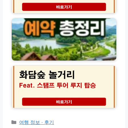
소
램
(+솔
요
예
전
직
시
약
국
후
간
방
자
기)
법
연
이
휴
수
양
증
림
발
·
급
수
화
및
목
담
비
원
숲
용
·
놀
준
수
거
비
련
리
물
원
정
예
복!
약
루
방
지
법
개
총
장
카
여행 정보 · 후기
정
부