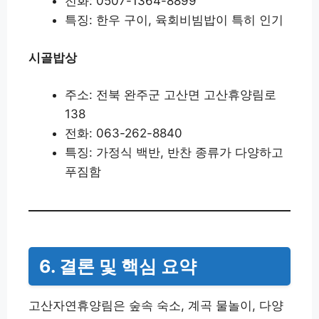
전화: 0507-1364-8899
특징: 한우 구이, 육회비빔밥이 특히 인기
시골밥상
주소: 전북 완주군 고산면 고산휴양림로
138
전화: 063-262-8840
특징: 가정식 백반, 반찬 종류가 다양하고
푸짐함
6. 결론 및 핵심 요약
고산자연휴양림은 숲속 숙소, 계곡 물놀이, 다양