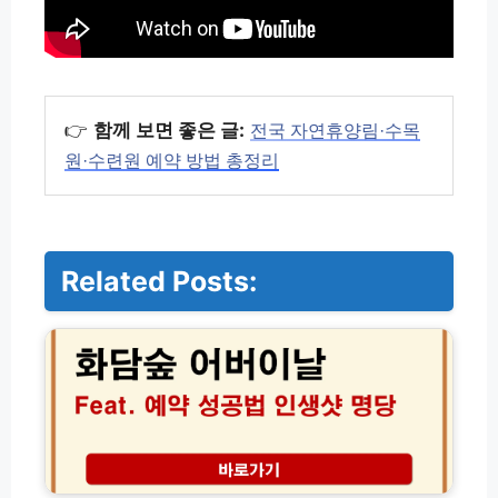
👉
함께 보면 좋은 글:
전국 자연휴양림·수목
원·수련원 예약 방법 총정리
Related Posts:
화
담
숲
어
버
이
날
예
약
한
성