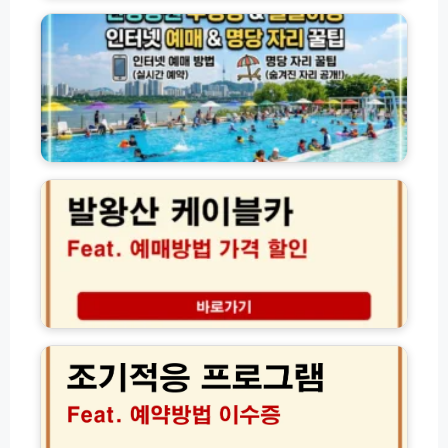
강
공
공
법
원
과
수
부
영
모
장
님
물
맞
놀
발
춤
이
왕
코
장
산
스
인
케
및
터
이
포
넷
블
토
예
카
존
매
예
및
매
조
명
방
기
당
법
적
자
가
응
리
격
프
이
할
로
용
인
그
팁