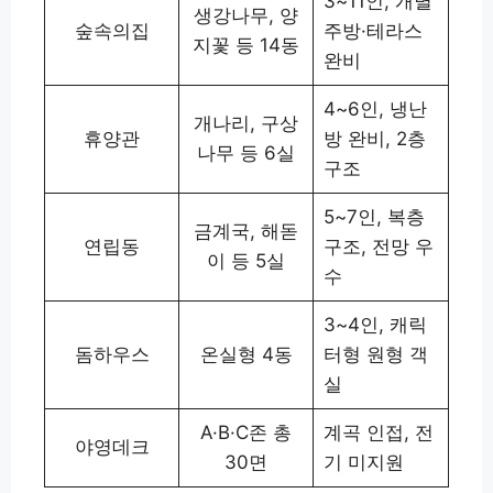
3~11인, 개별
생강나무, 양
숲속의집
주방·테라스
지꽃 등 14동
완비
4~6인, 냉난
개나리, 구상
휴양관
방 완비, 2층
나무 등 6실
구조
5~7인, 복층
금계국, 해돋
연립동
구조, 전망 우
이 등 5실
수
3~4인, 캐릭
돔하우스
온실형 4동
터형 원형 객
실
A·B·C존 총
계곡 인접, 전
야영데크
30면
기 미지원