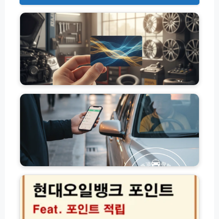
유
가
피
해
지
원
금
카
고
센
유
터
가
타
피
이
해
어
지
엔
원
진
금
오
교
현
일
통
대
세
비
오
차
사
일
장
용
뱅
사
처
크
용
총
포