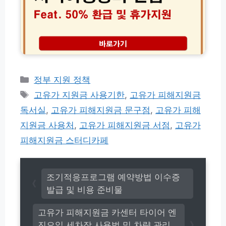
디
년
멸
서
지
전
나
역
1
할
여
분
인
행
해
혜
경
결
택
비
법
받
환
카
정부 지원 정책
는
급
테
태
실
고유가 지원금 사용기한
,
고유가 피해지원금
5
고
전
그
0%
독서실
,
고유가 피해지원금 문구점
,
고유가 피해
가
리
조
이
지원금 사용처
,
고유가 피해지원금 서점
,
고유가
건
드
및
피해지원금 스터디카페
지
역
사
랑
조기적응프로그램 예약방법 이수증
휴
발급 및 비용 준비물
가
지
고유가 피해지원금 카센터 타이어 엔
원
진오일 세차장 사용법 및 차량 관리