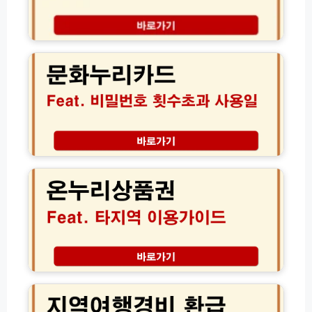
법
정
인
및
리:
트
문
차
택
적
화
량
시
립
누
관
버
및
리
리
스
영
카
비
K
수
드
용
T
증
비
절
X
누
밀
약
S
락
번
팁
온
R
등
호
누
T
록
횟
리
항
방
수
상
공
법
초
품
권
과
권
결
사
타
제
용
지
팩
일
역
트
2
│
전
체
0
잔
국
크
2
액
어
6
소