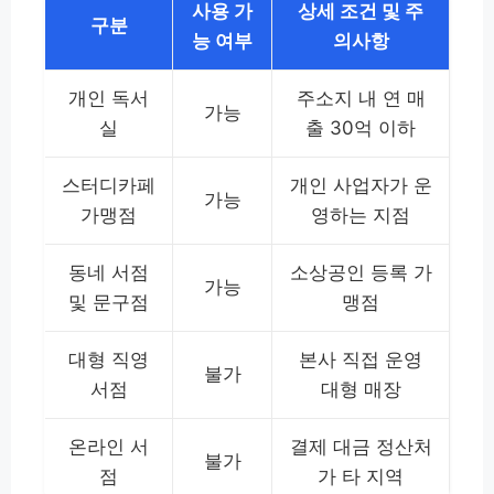
사용 가
상세 조건 및 주
구분
능 여부
의사항
개인 독서
주소지 내 연 매
가능
실
출 30억 이하
스터디카페
개인 사업자가 운
가능
가맹점
영하는 지점
동네 서점
소상공인 등록 가
가능
및 문구점
맹점
대형 직영
본사 직접 운영
불가
서점
대형 매장
온라인 서
결제 대금 정산처
불가
점
가 타 지역