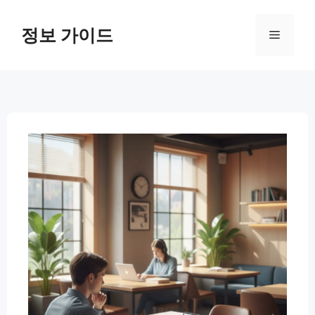
컨
텐
정보 가이드
메
츠
로
뉴
건
너
뛰
기