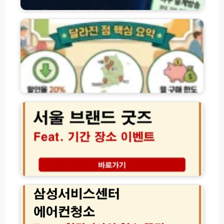
2
원
홈
0
연
페
2
결
이
6
방
지
농
법
바
할
모
로
상
음
가
품
기
권
서
모
│
울
음
구
브
매
랜
및
드
사
굿
용
즈
방
팝
법
업
삼
사
기
성
용
간
서
처
장
비
한
소
스
도
현
센
할