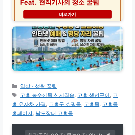
장
터
인
이
에
율
벤
어
한
변
트
컨
강
경
총
청
공
정
소
원
리
방
수
및
법
영
D
후
장
D
기
물
P
│
놀
방
현
이
문
직
장
꿀
기
인
카
일상 · 생활 꿀팁
팁
사
터
테
태
가
고흥 농수산물 산지직송
,
고흥 생선구이
,
고
넷
고
알
그
예
흥 유자차 가격
,
고흥군 쇼핑몰
,
고흥몰
,
고흥몰
려
리
매
준
홈페이지
,
남도장터 고흥몰
및
청
명
소
당
꿀
자