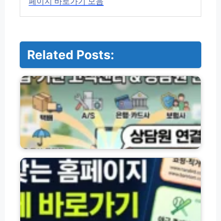
페이지 바로가기 모음
Related Posts:
기
업
·
기
관
별
고
객
센
자
터
주
전
찾
화
는
번
공
호
공
및
·
상
민
담
간