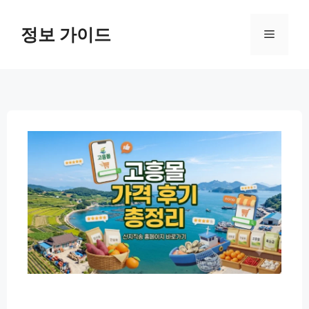
컨
텐
정보 가이드
메
츠
로
뉴
건
너
뛰
기