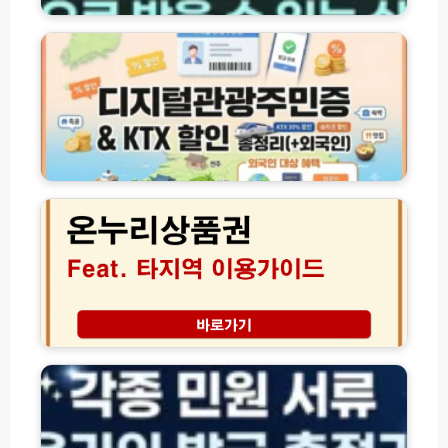
디
대
지
출
털
상
관
품
광
총
주
정
민
리
증
(햇
발
온
살
급
누
론
및
리
·
K
상
새
T
품
희
X
권
망
할
타
홀
인
지
씨
총
역
주
·
정
전
민
사
리
국
등
잇
(+외
어
록
돌
국
디
등
·
인)
서
본
자
나