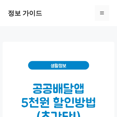
컨
텐
정보 가이드
메
츠
로
뉴
건
너
뛰
기