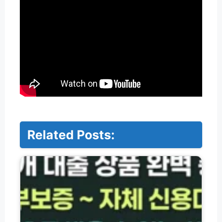
Related Posts:
저
축
은
행
·
서
민
금
융