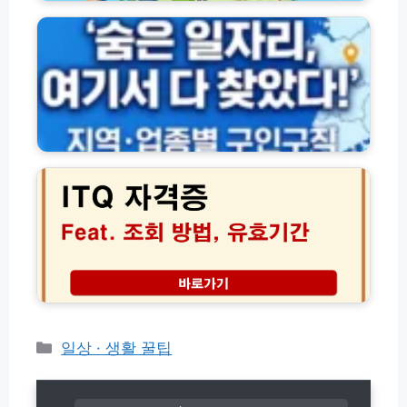
급
역
사
방
별
용
법
·
처
과
업
총
지
종
정
역
별
리
별
구
할
인
I
인
구
T
혜
직
Q
택
채
자
및
용
격
사
정
증
용
보
조
처
사
회
총
이
유
정
트
효
리
모
기
음
간
카
일상 · 생활 꿀팁
및
테
한
고
국