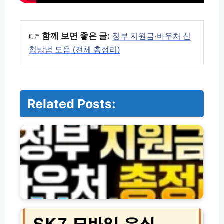
👉
함께 보면 좋은 글:
정부 지원금·바우처 신
청방법 모음 (전체 총정리)
Related Posts:
정
부
지
원
금
·
바
우
처
S
및
K
각
7
종
모