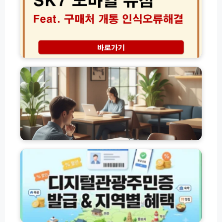
신
바
청
일
방
유
법
심
모
구
고
음
매
유
(전
처
가
체
및
피
총
셀
해
정
프
지
리)
교
원
체
금
·
독
디
인
서
지
식
실
털
오
스
관
류
터
광
해
디
주
결
카
민
가
페
증
이
서
발
지
드
점