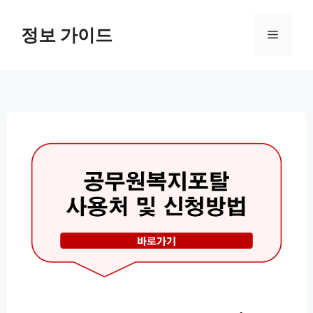
컨
텐
정보 가이드
메
츠
로
뉴
건
너
뛰
기