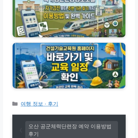
신
팁
요
방
건
금
법
강
모
정
음
보
포
건
털
설
이
기
용
술
방
교
법
육
자
원
가
교
검
육
진
과
부
정
터
종
카
여행 정보 · 후기
주
류
테
변
및
고
기
2
관
리
0
오산 공군체력단련장 예약 이용방법
찾
2
후기
기
6