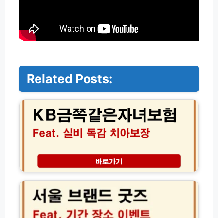
Related Posts:
K
B
금
쪽
같
은
자
녀
보
서
험
울
실
브
비
랜
독
드
감
굿