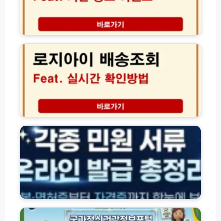
치
즈
아
팝
보
업
로
장
기
지
│
간
아
보
장
이
험
소
배
료
현
송
다
장
조
이
이
회
어
벤
및
각
트
트
방
종
성
총
문
자
공
정
편
격
비
리
의
·
결
및
점
잔
D
택
액
D
배
·
P
이
환
국
방
용
급
가
문
방
조
정
꿀
법
회