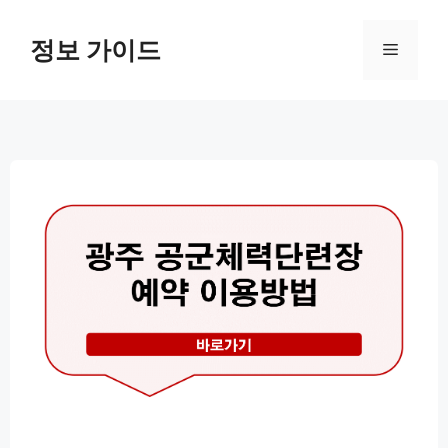
컨
텐
정보 가이드
메
츠
로
뉴
건
너
뛰
기