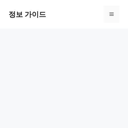
컨
텐
정보 가이드
메
츠
로
뉴
건
너
뛰
기