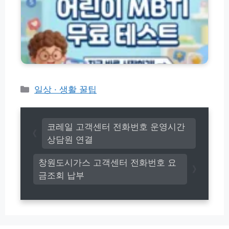
M
(+주
방
B
말
법
T
온
자
I
라
가
검
인
검
사
신
진
무
청)
부
료
터
테
카
일상 · 생활 꿀팁
주
스
테
변
트
고
기
바
관
리
로
코레일 고객센터 전화번호 운영시간
찾
가
상담원 연결
기
기
까
(+
창원도시가스 고객센터 전화번호 요
지
유
완
금조회 납부
형
벽
별
가
특
이
징)
드