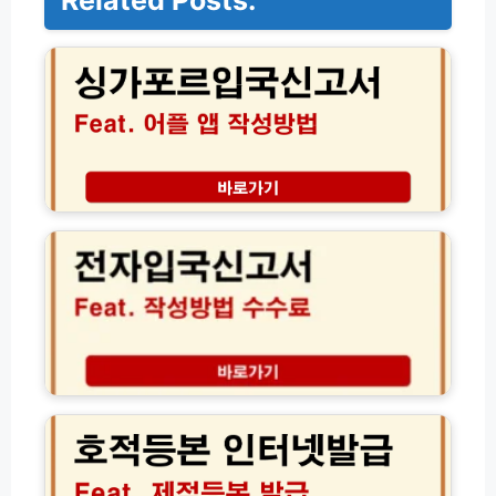
Related Posts:
패
스
오
더
선
물
비
공
개
법
피
무
싱
부
스
외
팸
국
여
인
부
숙
와
박
탈
신
호
퇴
고
적
방
시
등
법
스
본
│
템
인
1
이
터