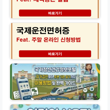
0
용
넷
0
방
발
원
법
급
국
커
가
│
제
피
이
제
운
혜
드
적
전
택
및
등
면
신
본
허
고
으
증
대
로
신
상
집
청
국
완
에
방
가
벽
서
법
정
정
1
준
신
리
분
비
건
만
물
강
에
유
정
무
효
보
료
기
포
어
출
간
털
린
력
연
이
이
장
용