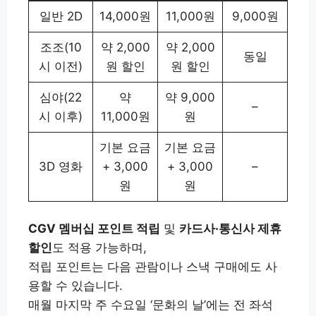
일반 2D
14,000원
11,000원
9,000원
조조(10
약 2,000
약 2,000
동일
시 이전)
원 할인
원 할인
심야(22
약
약 9,000
–
시 이후)
11,000원
원
기본 요금
기본 요금
3D 영화
+ 3,000
+ 3,000
–
원
원
CGV 멤버십 포인트 적립
및
카드사·통신사 제휴
할인
도 적용 가능하며,
적립 포인트는 다음 관람이나 스낵 구매에도 사
용할 수 있습니다.
매월 마지막 주 수요일 ‘문화의 날’에는 전 좌석