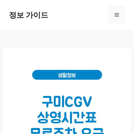
컨
텐
정보 가이드
메
츠
로
뉴
건
너
뛰
기