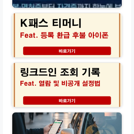
환
K
급
패
조
스
회
티
방
머
법
니
모
등
음
록
환
링
급
크
후
드
불
인
아
조
이
회
폰
기
│
록
2
열
고
0
람
유
2
및
가
6
비
피
년
공
해
교
개
지