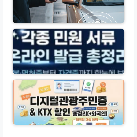
통
설
원
비
정
금
무
법
교
주
제
통
민
한
비
등
환
사
록
급
용
등
법
처
본
총
·
정
면
리:
허
디
택
증
지
시
·
털
버
각
관
스
종
광
K
서
주
T
류
민
X
서
증
S
식
발
R
온
급
T
라
및
항
인