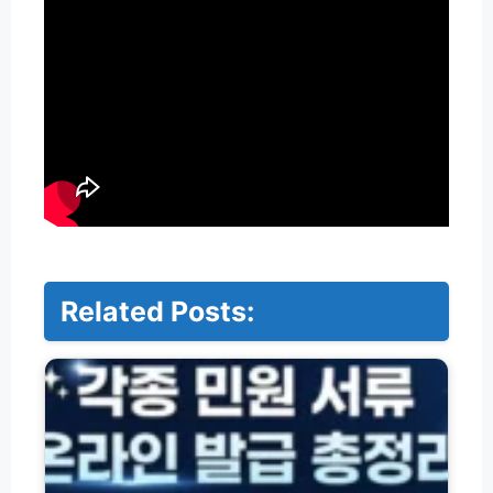
Related Posts:
각
종
자
격
·
잔
액
·