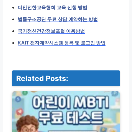
더안전한교육협회 교육 신청 방법
법률구조공단 무료 상담 예약하는 방법
국가정신건강정보포털 이용방법
KAIT 전자계약시스템 등록 및 로그인 방법
Related Posts:
어
린
이
M
B
T
I
검
사
K