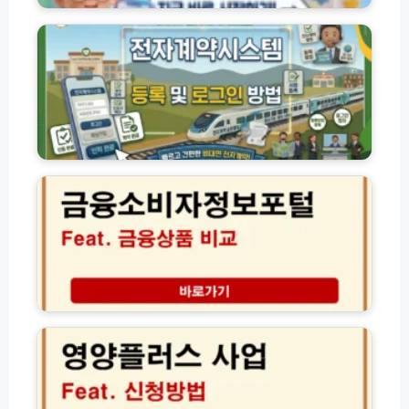
무
A
료
I
테
T
스
전
트
자
바
계
로
약
가
시
금
기
스
융
(+
템
소
유
이
비
형
용
자
별
자
정
특
등
보
징)
록
포
및
털
2
로
금
0
그
융
2
인
상
6
방
품
영
법
비
양
교
플