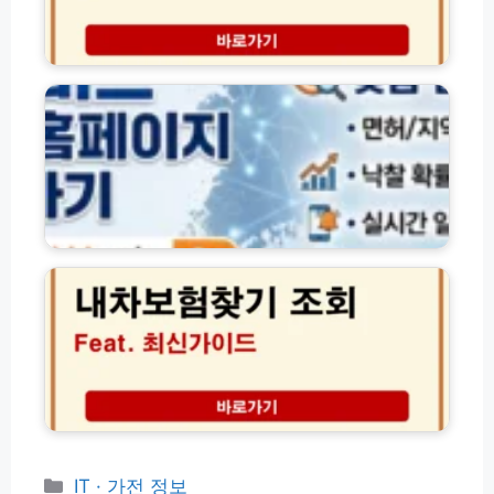
서
러
비
스
나
스
사
라
활
업
비
용
신
드
법
청
공
(f
방
식
e
법
홈
a
자
페
t.
격
이
내
파
조
지
차
인)
건
바
보
혜
로
험
택
가
찾
완
기
기
벽
및
간
가
맞
편
이
춤
조
드
입
회
찰
방
정
법
카
IT · 가전 정보
보