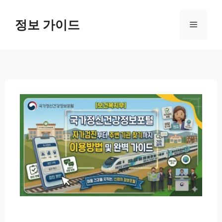
컨
텐
정보 가이드
메
츠
로
뉴
건
너
뛰
기