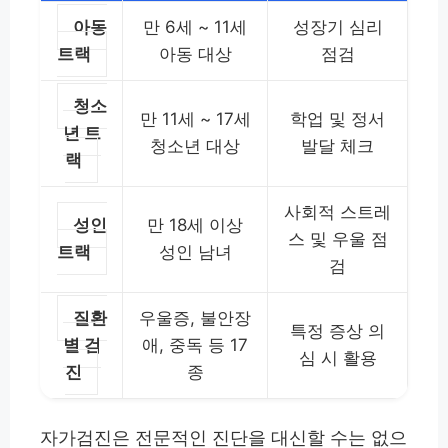
아동
만 6세 ~ 11세
성장기 심리
트랙
아동 대상
점검
청소
만 11세 ~ 17세
학업 및 정서
년 트
청소년 대상
발달 체크
랙
사회적 스트레
성인
만 18세 이상
스 및 우울 점
트랙
성인 남녀
검
질환
우울증, 불안장
특정 증상 의
별 검
애, 중독 등 17
심 시 활용
진
종
자가검진은 전문적인 진단을 대신할 수는 없으