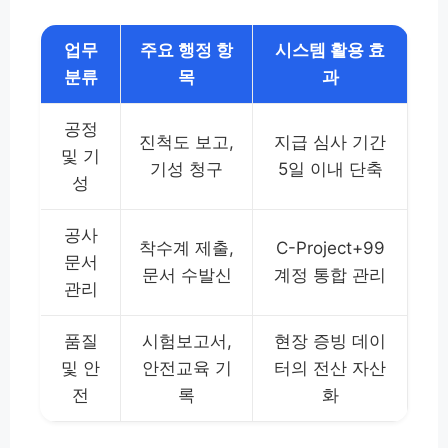
업무
주요 행정 항
시스템 활용 효
분류
목
과
공정
진척도 보고,
지급 심사 기간
및 기
기성 청구
5일 이내 단축
성
공사
착수계 제출,
C-Project+99
문서
문서 수발신
계정 통합 관리
관리
품질
시험보고서,
현장 증빙 데이
및 안
안전교육 기
터의 전산 자산
전
록
화