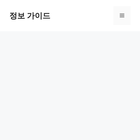
컨
텐
정보 가이드
메
츠
로
뉴
건
너
뛰
기