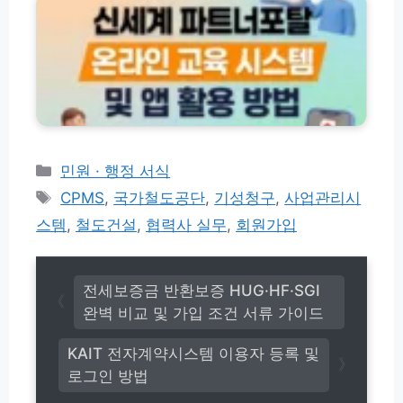
계
완
인
드
n
파
벽
방
방
s.
트
가
법
법
c
너
이
(초
o
포
드
간
m)
탈
단!)
온
라
인
교
카
민원 · 행정 서식
육
테
태
CPMS
,
국가철도공단
,
기성청구
,
사업관리시
시
고
그
스
스템
,
철도건설
,
협력사 실무
,
회원가입
리
템
및
앱
활
전세보증금 반환보증 HUG·HF·SGI
용
완벽 비교 및 가입 조건 서류 가이드
방
법
KAIT 전자계약시스템 이용자 등록 및
로그인 방법