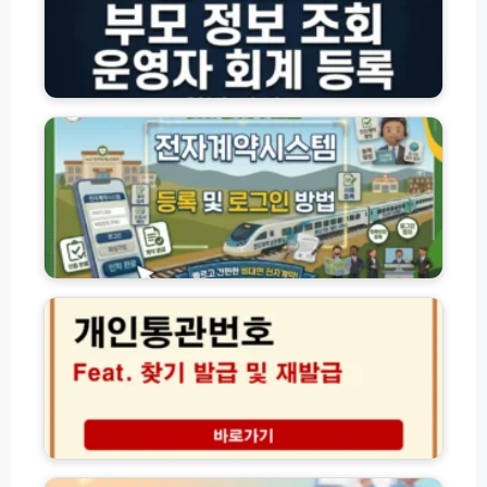
로
이
망
가
집
홀
기
관
씨
(p
리
K
·
a
시
A
사
r
스
I
잇
t
템
T
돌
n
부
전
·
e
모
자
자
r.
용
계
체
h
정
약
신
a
보
시
용
지
n
조
스
대
니
w
회
템
출)
네
h
및
이
비
a
운
용
업
s
영
자
데
o
자
등
이
l
회
록
트
u
계
및
다
t
신
등
로
운
i
세
록
그
로
o