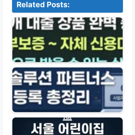
Related Posts:
저
축
은
행
·
서
민
금
융
한
대
화
출
솔
상
루
품
션
총
파
정
트
리
너
(햇
스
서
살
시
울
론
스
시
·
템
어
새
바
린
희