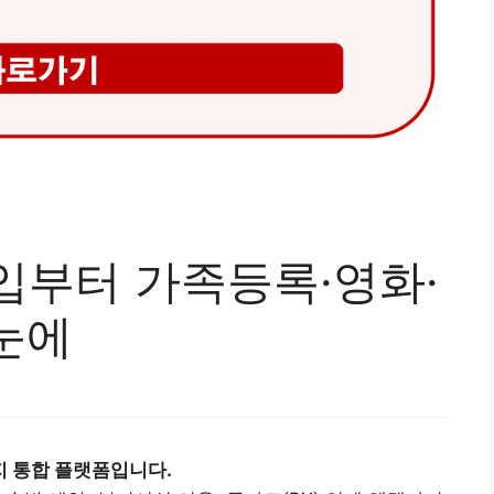
부터 가족등록·영화·
눈에
지 통합 플랫폼입니다.