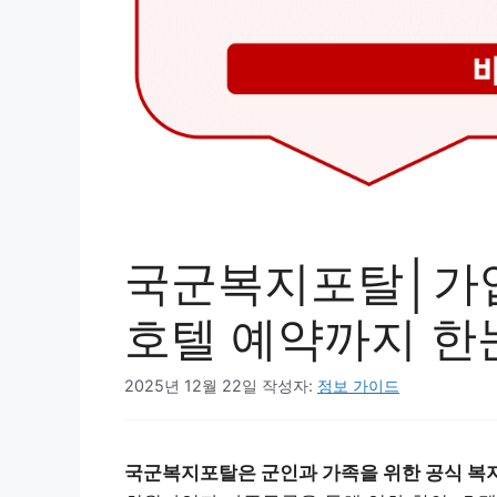
국군복지포탈│가입
호텔 예약까지 한
2025년 12월 22일
작성자:
정보 가이드
국군복지포탈은 군인과 가족을 위한 공식 복