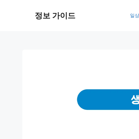
컨
텐
정보 가이드
일상
츠
로
건
너
뛰
기