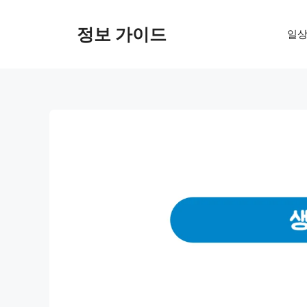
컨
텐
정보 가이드
일상
츠
로
건
너
뛰
기