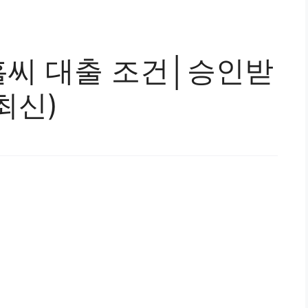
씨 대출 조건│승인받
최신)