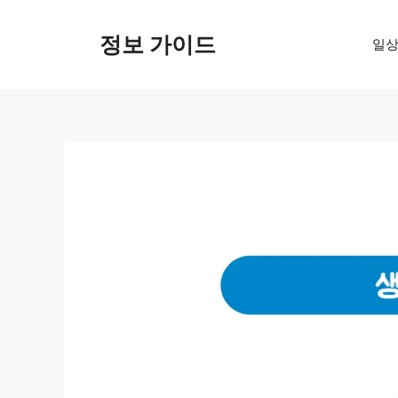
컨
텐
정보 가이드
일상
츠
로
건
너
뛰
기