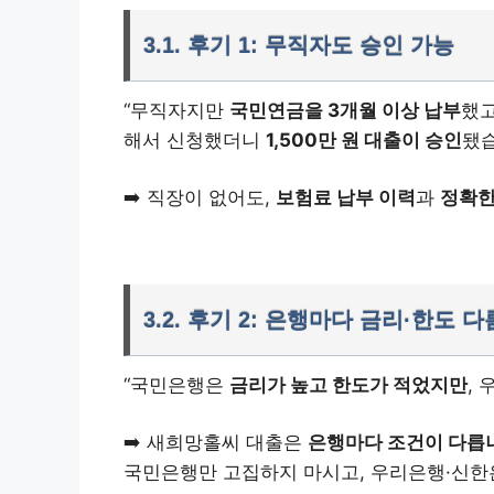
3.1. 후기 1: 무직자도 승인 가능
“무직자지만
국민연금을 3개월 이상 납부
했고
해서 신청했더니
1,500만 원 대출이 승인
됐습
➡️ 직장이 없어도,
보험료 납부 이력
과
정확한
3.2. 후기 2: 은행마다 금리·한도 다
“국민은행은
금리가 높고 한도가 적었지만
,
➡️ 새희망홀씨 대출은
은행마다 조건이 다릅
국민은행만 고집하지 마시고, 우리은행·신한