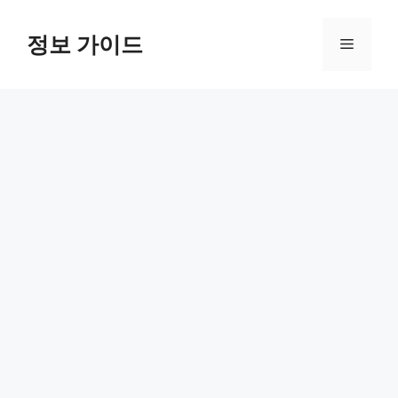
컨
텐
정보 가이드
메
츠
로
뉴
건
너
뛰
기