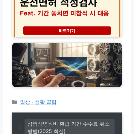
허
비
개
이
적
결
정
실
성
안
비
검
완
청
사
벽
구
기
고
정
만
간
유
리
기
놓
가
환
치
피
급
면
해
금
미
지
│
참
원
내
석
금
아
과
카
이
태
센
보
료
터
험
및
타
카
일상 · 생활 꿀팁
료
면
이
낭
테
허
어
비
고
취
엔
막
소
리
진
삼쩜삼병원비 환급 기간 수수료 취소
는
방
오
방법(2025 최신)
설
지