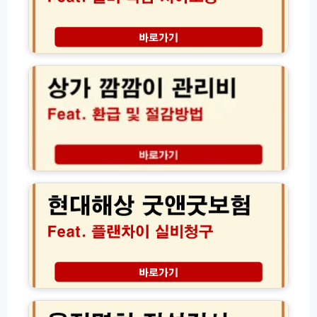
방
자
법
녀
모
보
상
음
험
가
(전
실
깜
체
비
깜
총
독
이
정
감
관
리)
치
리
아
비
보
환
현
장
급
대
│
및
해
보
절
상
험
감
굿
료
방
앤
다
법
굿
이
2
보
어
0
험
운
트
2
플
전
성
6
랜
면
공
년
차