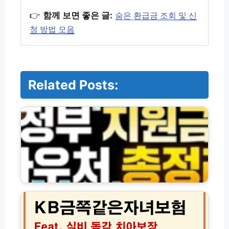
👉
함께 보면 좋은 글:
숨은 환급금 조회 및 신
청 방법 모음
Related Posts:
정
부
지
원
금
·
바
우
처
K
및
B
각
금
종
쪽
신
같
청
은