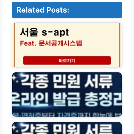
Related Posts:
서
울
S
-
a
p
t
문
서
각
공
종
개
자
시
격
스
·
템
잔
조
액
회
·
바
환
주
로
급
민
가
조
등
기
회
록
및