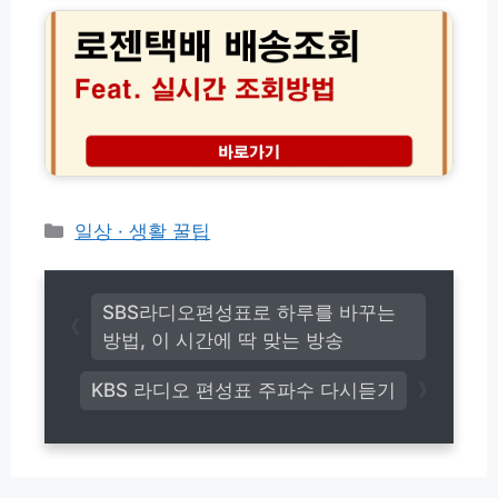
리
추
카
택
천
드
배
및
연
실
명
결
시
당
여
간
선
권
배
점
등
송
가
록
조
이
(+
회
드
수
고
카
일상 · 생활 꿀팁
수
객
테
료
센
고
입
터
금
리
전
SBS라디오편성표로 하루를 바꾸는
환
화
방법, 이 시간에 딱 맞는 방송
전
번
스
호
KBS 라디오 편성표 주파수 다시듣기
캐
(초
닝)
간
단!)