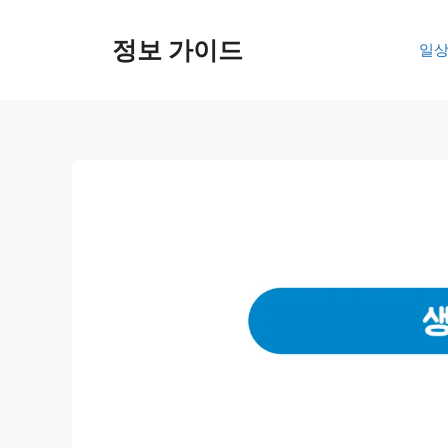
컨
텐
정보 가이드
일상
츠
로
건
너
뛰
기