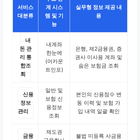
서비스
계 시스
실무형 정보 제공 내
대분류
템 및 기
용
능
내
내계좌
돈 관
은행, 제2금융권, 증
한눈에
리 통
권사 미사용 계좌 및
(어카운
합조
숨은 보험금 조회
트인포)
회
일반 및
신용
본인의 신용점수 변
보험 신
정보
동 이력 및 보험 가
용정보
관리
입 내역 일괄 확인
조회
제도권
금융
불법 미등록 사금융