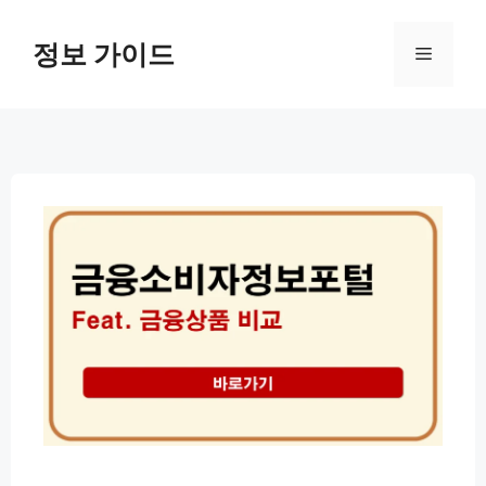
컨
텐
정보 가이드
메
츠
로
뉴
건
너
뛰
기