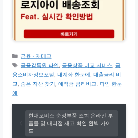
초
피
이
완
만
넷
배
벽
에
최
송
가
찾
저
조
이
는
가
회
드
법
1
및
분
방
만
문
에
편
카
금융 · 재테크
찾
의
테
태
는
금융감독원 파인
,
금융상품 비교 서비스
,
금
점
고
법
그
택
융소비자정보포털
,
내계좌 한눈에
,
대출금리 비
리
배
교
,
숨은 자산 찾기
,
예적금 금리비교
,
파인 한눈
이
용
에
방
법
요
금
현대모비스 순정부품 조회 온라인 부
품몰 및 대리점 재고 확인 완벽 가이
드