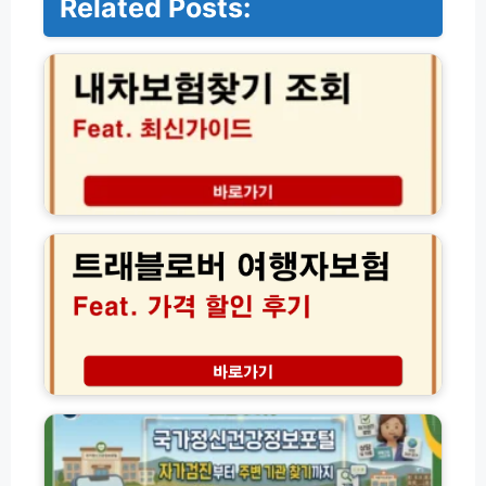
Related Posts:
내
차
보
험
찾
기
간
편
조
트
회
래
방
블
법
로
2
버
0
여
2
행
6
자
년
보
국
최
험
가
신
가
정
가
격
신
이
할
건
드
인