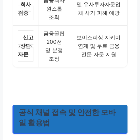
금융회사
회사
및 유사투자자문업
원스톱
검증
체 사기 피해 예방
조회
금융꿀팁
신고
보이스피싱 지키미
200선
·상담·
연계 및 무료 금융
및 분쟁
자문
전문 자문 지원
조정
공식 채널 접속 및 안전한 모바
일 활용법