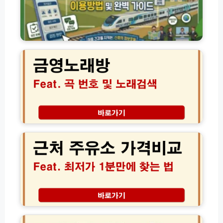
강
및
후
정
만
기
보
기
│
포
금
일
해
털
영
확
외
이
노
인
여
용
래
노
행
방
방
하
필
법
노
우
수
자
래
준
가
검
비
검
색
근
물
진
곡
처
1
부
번
주
분
터
호
유
해
주
및
소
결
변
가
가
기
수
격
관
가
비
찾
사
교
로
기
로
│
지
까
3
오
아
지