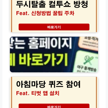
출
컬
투
쇼
방
청
자
성
주
공
찾
꿀
는
팁
공
│
공
1
·
5
민
0
간
아
원
홈
침
주
페
마
차
이
당
장
지
퀴
1
바
즈
0%
로
참
할
가
여
인
기
방