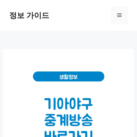
컨
텐
정보 가이드
메
츠
로
뉴
건
너
뛰
기