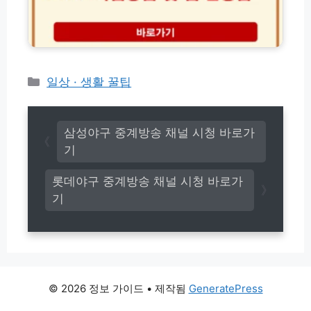
터
단
전
체
화
가
번
입
호
방
(초
법
카
일상 · 생활 꿀팁
간
및
테
단!)
액
고
트
리
A
삼성야구 중계방송 채널 시청 바로가
C
기
T
앱
롯데야구 중계방송 채널 시청 바로가
활
기
용
매
뉴
얼
완
벽
정
© 2026 정보 가이드
• 제작됨
GeneratePress
리