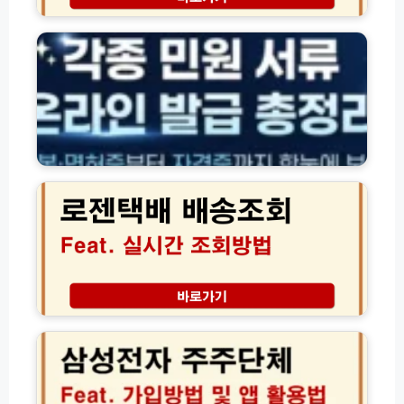
각
식
모
법
종
당
음
티
자
벗
격
T
·
V
잔
U
액
T
·
앱
환
로
설
급
젠
치
조
택
및
회
배
경
방
실
품
법
시
수
모
간
령
음
배
가
송
삼
이
조
성
드
회
전
고
자
객
주
센
주