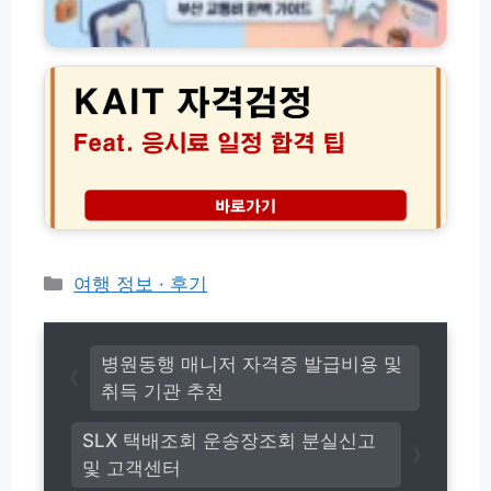
급
이
및
혜
K
드
로
택
A
그
과
I
인
연
T
방
동
자
법
및
격
등
검
록
정
방
종
법
류
및
응
카
여행 정보 · 후기
시
테
료
고
일
리
정
병원동행 매니저 자격증 발급비용 및
합
취득 기관 추천
격
팁
SLX 택배조회 운송장조회 분실신고
(2
및 고객센터
0