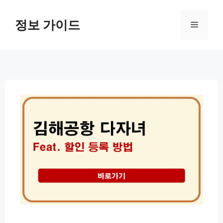
컨
텐
정보 가이드
메
츠
로
뉴
건
너
뛰
기