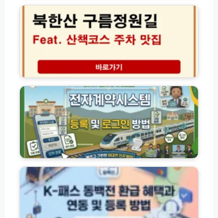
2
금
산
6
감
구
년
면
름
교
신
정
통
청
원
비
방
길
무
법
주
K
제
과
차
A
한
2
산
I
환
자
책
T
급
녀
코
전
법
확
스
자
대
주
계
및
변
약
3
맛
시
K
0%
집
스
패
할
정
템
스
인
리
이
동
받
한
용
백
기
완
자
전
벽
등
환
가
록