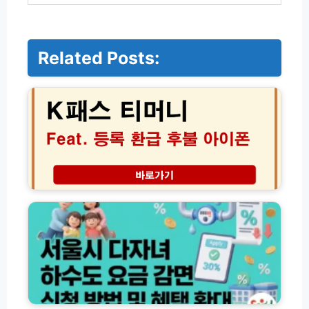
Related Posts:
K
패
스
티
머
니
등
록
환
서
급
울
후
시
불
다
아
자
이
녀
폰
하
│
수
2
도
북
0
요
한