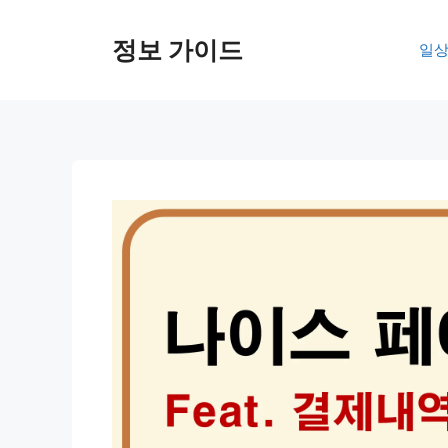
컨
텐
정보 가이드
일상
츠
로
건
너
뛰
기