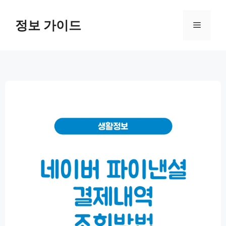
컨
텐
정보 가이드
메
츠
로
뉴
건
너
뛰
기