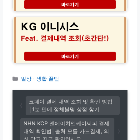
역
피
K
확
N
G
인
H
케
방
N
이
법
K
지
완
C
이
벽
P
니
가
결
시
이
제
스
드
내
결
역
제
조
내
카
일상 · 생활 꿀팁
회
역
테
방
조
고
법
회
(초
리
고
코페이 결제 내역 조회 및 확인 방법
간
객
│1분 만에 정체불명 상점 찾기
단!)
센
터
NHN KCP 엔에이치엔케이씨피 결제
(P
내역 확인법│출처 모를 카드결제, 의
G
사
심 말고 지금 확인하세요