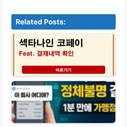
Related Posts:
섹
타
나
인
코
페
이
결
제
P
내
G
역
사
가
·
맹
결
점
제
고
대
객
행
센
사
코
터
별
페