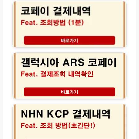
총
결
이
정
제
결
리
내
제
역
내
조
역
회
조
방
회
갤
법
방
럭
모
법
시
음
1
아
분
A
만
R
에
S
가
코
맹
페
엔
점
이
에
확
결
이
인
제
치
하
조
엔
기
회
케
및
이
내
씨