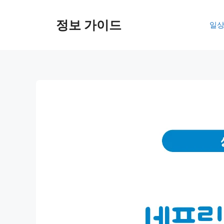
컨
텐
정보 가이드
일상
츠
로
건
너
뛰
기