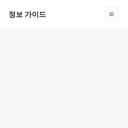
컨
텐
정보 가이드
메
츠
로
뉴
건
너
뛰
기