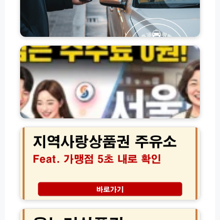
정
엔
원
리
진
금
오
교
서
일
통
울
세
비
페
차
사
이
장
용
홈
사
처
페
용
총
이
법
정
지
및
리:
바
지
차
택
로
역
량
시
가
상
관
버
기
품
리
스
(h
권
비
K
t
주
용
T
t
유
절
X
p
소
약
S
s://
가
팁
온
R
s
맹
누
T
t
점
리
항
o
확