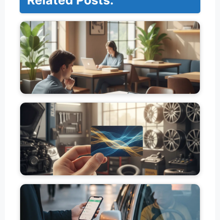
고
유
가
피
해
지
원
금
독
고
서
유
실
가
스
피
터
해
디
지
카
원
페
금
서
카
고
점
센
유
사
터
가
용
타
피
처
이
해
총
어
지