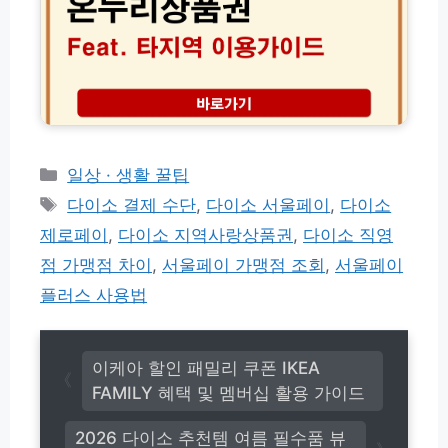
상
공
r
인
품
권
e.
리
권
결
b
터
타
제
e
당
지
팩
p
1
역
트
l
5
전
체
e.
0
국
크
c
원
어
카
일상 · 생활 꿀팁
o.
더
디
k
테
태
싸
다이소 결제 수단
,
다이소 서울페이
,
다이소
서
r)
고
게
그
나
제로페이
,
다이소 지역사랑상품권
,
다이소 직영
넣
리
할
는
점 가맹점 차이
,
서울페이 가맹점 조회
,
서울페이
인
법
혜
플러스 사용법
택
받
는
실
이케아 할인 패밀리 쿠폰 IKEA
전
FAMILY 혜택 및 멤버십 활용 가이드
가
이
2026 다이소 추천템 여름 필수품 뷰
드