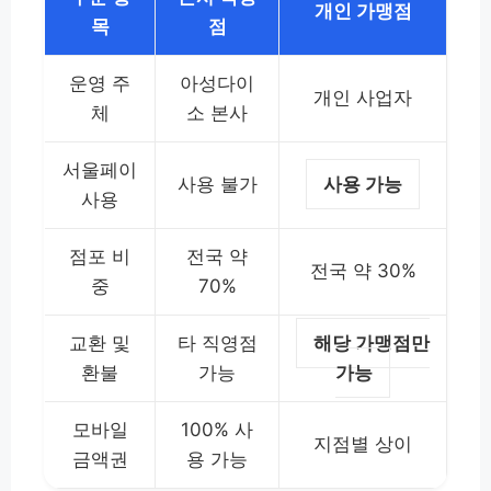
개인 가맹점
목
점
운영 주
아성다이
개인 사업자
체
소 본사
서울페이
사용 불가
사용 가능
사용
점포 비
전국 약
전국 약 30%
중
70%
교환 및
타 직영점
해당 가맹점만
환불
가능
가능
모바일
100% 사
지점별 상이
금액권
용 가능