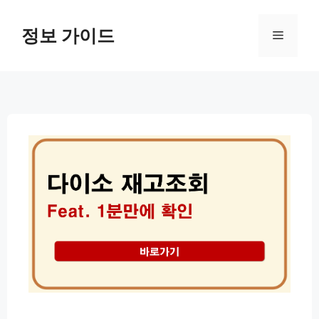
컨
텐
정보 가이드
메
츠
로
뉴
건
너
뛰
기