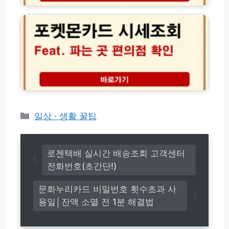
모
고
켓
음
조
몬
회
카
방
드
법
시
실
세
시
조
간
회
확
파
인
는
곳
카
일상 · 생활 꿀팁
편
테
의
고
점
리
재
로젠택배 실시간 배송조회 고객센터
고
전화번호(초간단!)
및
실
문화누리카드 비밀번호 횟수초과 사
시
용일│잔액 소멸 전 1분 해결법
간
확
인