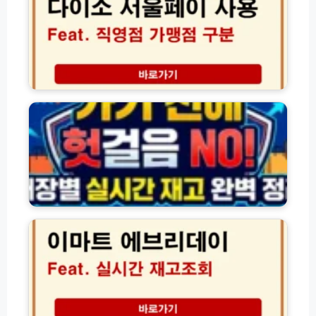
시
서
상
간
울
총
확
페
정
인
이
리
꿀
가
팁
맹
대
점
형
찾
마
기
트
및
·
직
매
영
장
점
별
구
실
이
분
시
마
하
간
트
는
재
에
완
고
브
벽
조
리
가
회
데
이
방
이
드
법
재
포