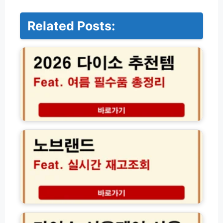
Related Posts:
2
0
2
6
다
이
소
추
천
노
템
브
여
랜
름
드
필
재
수
고
품
조
뷰
회
티
방
다
수
법
이
납
실
소
신