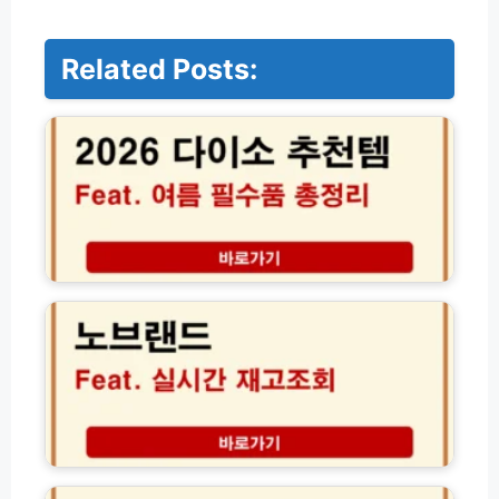
Related Posts:
2
0
2
6
다
이
소
추
천
노
템
브
여
랜
름
드
필
재
수
고
품
조
뷰
회
티
방
다
수
법
이
납
실
소