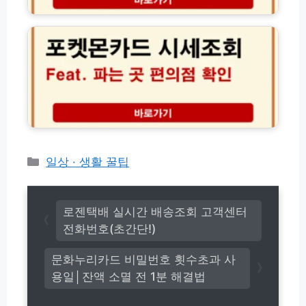
재
포
모
고
켓
음
조
몬
회
카
방
드
법
시
실
세
시
조
간
회
확
파
인
는
곳
카
일상 · 생활 꿀팁
편
테
의
고
점
리
재
로젠택배 실시간 배송조회 고객센터
고
전화번호(초간단!)
및
실
문화누리카드 비밀번호 횟수초과 사
시
용일│잔액 소멸 전 1분 해결법
간
확
인