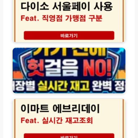
신
시
서
상
간
울
총
확
페
정
인
이
리
꿀
가
팁
맹
대
점
형
찾
마
기
트
및
·
직
매
영
장
점
별
구
실
이
분
시
마
하
간
트
는
재
에
완
고
브
벽
조
리
가
회
데
이
방
이
드
법