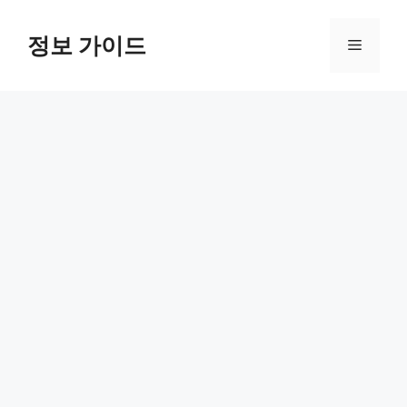
컨
텐
정보 가이드
메
츠
로
뉴
건
너
뛰
기