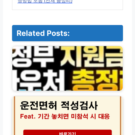
청방법 모음 (전체 총정리)
Related Posts:
정
부
지
원
금
·
바
우
처
운
및
전
각
면
종
허
신
적
청
성
방
검
법
사
모
기