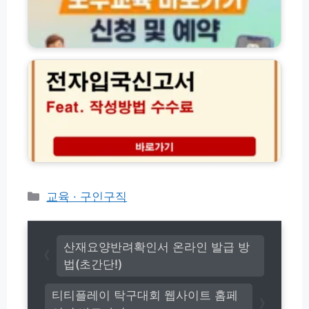
법
자
총
보
정
수
법
리
교
무
육
부
온
외
라
국
인
인
교
숙
육
박
예
신
약
고
신
시
청
스
카
교육 · 구인구직
방
템
테
법
이
고
용
리
방
산재요양반려확인서 온라인 발급 방
법
법(초간단!)
가
이
티티플레이 탁구대회 웹사이트 홈페
드