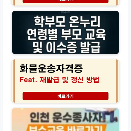
학
음
간
부
(전
놓
모
체
치
온
총
면
누
정
미
리
리)
참
자
석
녀
과
연
화
태
령
물
료
별
운
및
부
송
면
모
자
허
교
격
취
육
증
소
및
재
방
이
발
인
지
수
급
천
법
증
및
운
발
갱
수
급
신
종
방
방
사
법