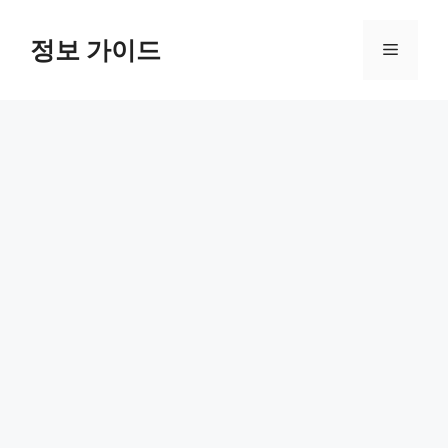
컨
텐
정보 가이드
메
츠
로
뉴
건
너
뛰
기