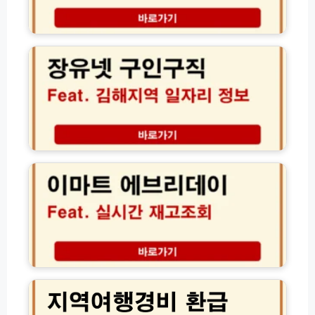
리
탈
(햇
퇴
장
살
방
유
론
법
넷
·
2
구
새
0
인
희
2
구
망
6
직
홀
년
김
씨
기
해
이
·
준
지
마
사
1
역
트
잇
분
일
에
돌
만
자
브
·
에
리
리
자
자
채
데
체
동
용
이
신
결
정
재
용
2
제
보
고
대
0
차
및
조
출)
2
단
신
회
6
하
청
방
년
는