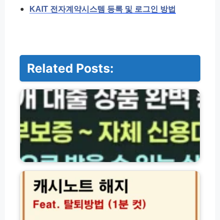
KAIT 전자계약시스템 등록 및 로그인 방법
Related Posts:
저
축
은
행
·
서
민
금
융
캐
대
시
출
노
상
트
품
해
총
지
정
및