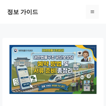
컨
텐
정보 가이드
메
츠
로
뉴
건
너
뛰
기