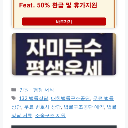
방
법
지
법
법
실
역
완
시
여
벽
간
행
고
가
확
경
산
이
인
비
엄
드
환
창
급
용
5
자
0%
미
조
두
건
수
및
평
지
생
역
운
카
민원 · 행정 서식
사
세
테
태
랑
132 법률상담
,
대한법률구조공단
,
무료 법률
보
고
휴
그
는
상담
,
무료 변호사 상담
,
법률구조공단 예약
,
법률
가
리
방
지
상담 서류
,
소송구조 지원
법
원
신