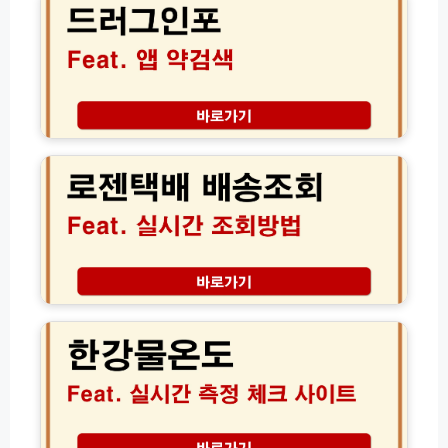
서
원
인
류
인
포
및
과
앱
실
자
약
비
가
검
중
진
색
로
복
단
│
젠
보
해
정
택
장
결
체
배
팁
방
모
실
법
를
시
알
간
약
배
1
송
한
0
조
강
초
회
물
만
고
온
에
객
도
찾
센
실
는
터
시
법
전
간
화