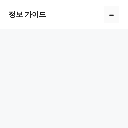
컨
텐
정보 가이드
메
츠
로
뉴
건
너
뛰
기