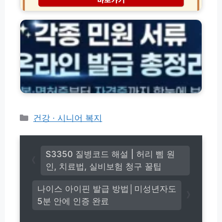
측
각
번
정
종
호
체
자
(초
크
격
간
사
·
단!)
이
잔
트
액
(초
·
간
환
단!)
급
조
회
카
건강 · 시니어 복지
방
테
법
고
모
리
음
S3350 질병코드 해설 | 허리 삠 원
인, 치료법, 실비보험 청구 꿀팁
나이스 아이핀 발급 방법│미성년자도
5분 안에 인증 완료