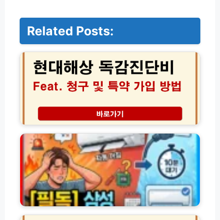
Related Posts:
현
대
해
상
독
감
진
단
비
삼
청
성
구
에
및
어
특
컨
약
자
가
동
입
전
방
원
드
법
꺼
러
│
짐
그