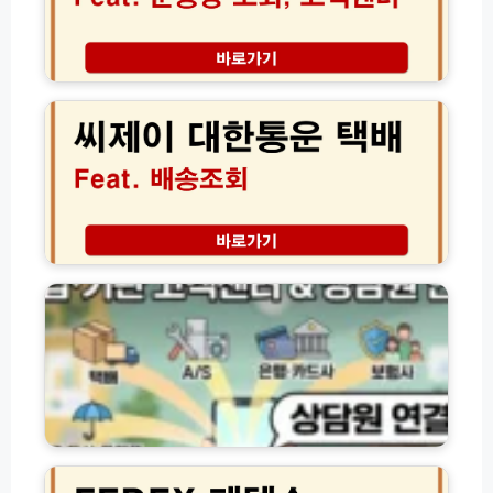
터
회
전
운
화
송
C
번
장
J
호
조
씨
(초
회
제
간
분
이
단!)
실
대
신
한
고
통
및
운
기
고
택
업
객
배
·
센
배
기
터
송
관
조
별
회
고
(+고
객
객
센
F
센
터
E
터)
전
D
화