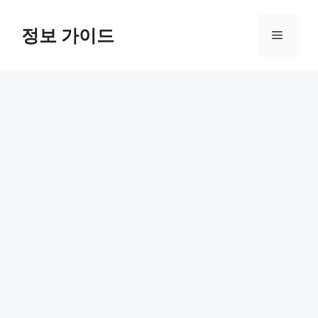
컨
텐
정보 가이드
메
츠
로
뉴
건
너
뛰
기