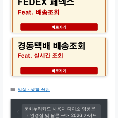
E
번
X
호
페
및
덱
상
스
담
배
경
원
송
동
연
조
택
결
회
배
방
방
배
법
법
송
모
및
조
음
고
회
객
실
센
시
터
간
전
위
카
일상 · 생활 꿀팁
화
치
테
번
확
고
호
인
(초
리
방
문화누리카드 사용처 다이소 영풍문
간
법
고 안경점 및 팝콘 구매 2026 가이드
단!)