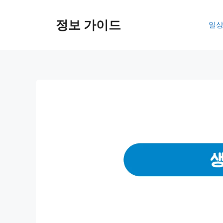
컨
텐
정보 가이드
일상
츠
로
건
너
뛰
기