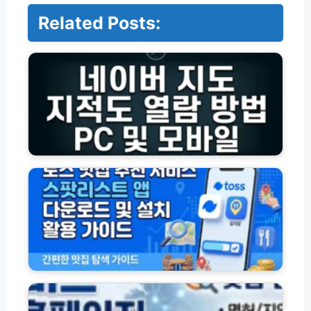
Related Posts:
네
이
버
지
도
지
적
도
P
토
C
스
모
맛
바
집
일
추
열
천
람
서
방
비
법
스
나
스
라
팟
비
리
드