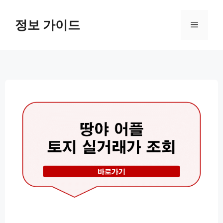
컨
텐
정보 가이드
메
츠
로
뉴
건
너
뛰
기