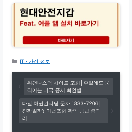
w
기
무
안
w.
간
료
전
n
별
사
지
a
시
이
갑
r
세
트
어
a
확
B
플
b
인
E
앱
i
법
S
설
d.
T
치
c
3
및
o.
카
IT · 가전 정보
신
바
k
테
년
로
r)
고
운
가
세
리
기
위캔나스닥 사이트 조회│주말에도 움
실
직이는 미국 증시 확인법
시
간
다날 채권관리팀 문자 1833-7206│
확
인
진짜일까? 미납조회 확인 방법 총정
하
리
기