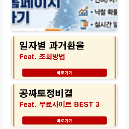
스
공
트
식
앱
홈
다
페
운
이
일
로
지
자
드
바
별
및
로
과
설
가
거
치
기
환
활
및
율
용
맞
조
가
춤
회
2
이
입
방
0
드
찰
법
2
정
총
6
보
정
공
이
리
짜
용
│
토
방
날
정
법
짜
비
현
(w
별
결
대