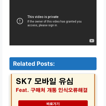
Related Posts:
S
K
7
모
바
일
유
심
구
알