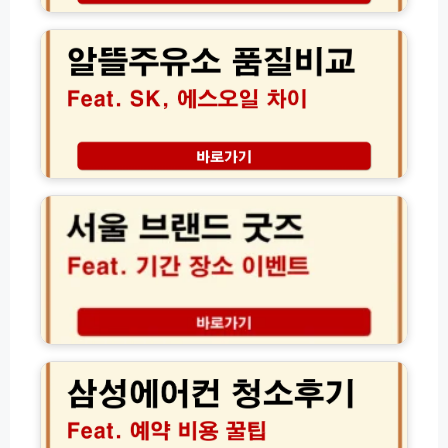
매
뜰
처
주
및
유
셀
소
프
품
교
질
체
비
·
교
서
인
S
울
식
K
브
오
에
랜
류
스
드
해
오
굿
결
일
즈
가
기
팝
이
름
업
삼
드
품
기
성
질
간
에
차
장
어
이
소
컨
현
청
장