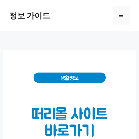
컨
텐
정보 가이드
메
츠
로
뉴
건
너
뛰
기