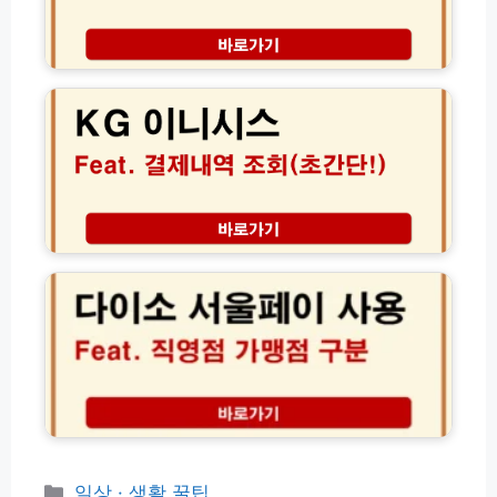
소
이
후
벤
기
K
트
│
G
총
서
케
정
비
이
리
스
지
및
예
이
D
약
니
D
비
시
P
용
스
다
방
가
결
이
문
격
제
소
꿀
무
내
서
팁
료
역
울
할
조
페
인
회
이
꿀
고
가
팁
객
맹
센
점
터
찾
(P
기
카
일상 · 생활 꿀팁