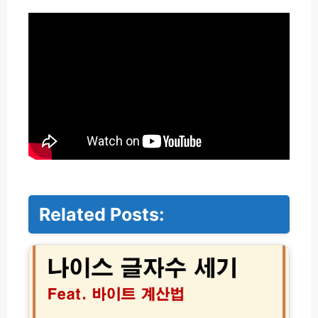
Related Posts:
나
이
스
글
자
수
세