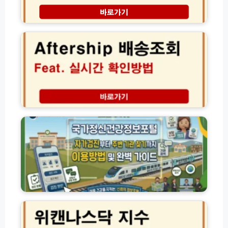
기
바
애
이
프
트
터
계
쉽
산
A
법
f
및
t
생
e
기
r
국
부
S
가
세
h
정
특
i
신
입
p
건
력
배
강
오
송
정
류
조
보
해
회
포
위
결
및
털
캔
비
글
이
나
결
로
용
스
벌
방
닥