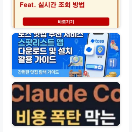
배
법
지
송
자
수
추
가
실
적
검
시
토
완
진
간
스
벽
부
조
맛
가
터
회
집
이
주
방
추
드
변
법
천
기
(+
서
관
보
비
찾
는
스
클
기
법)
스
로
까
팟
드
지
리
코
완
스
드
벽
트
비
가
앱
용
이
다
요
드
운
금
로
제
드
비