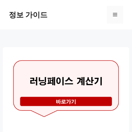
컨
텐
정보 가이드
메
츠
로
뉴
건
너
뛰
기