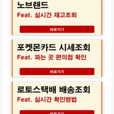
인
회
드
법
방
재
법
고
실
조
시
회
간
방
포
확
법
켓
인
실
몬
시
카
간
드
확
시
인
세
꿀
조
팁
회
로
파
토
는
스
곳
택
편
배
의
배
점
송
재
조
고