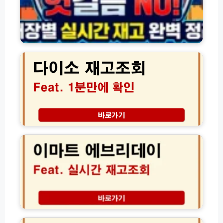
매
장
별
실
다
시
이
간
소
재
재
고
고
조
조
회
회
방
사
법
이
이
모
트
마
음
매
트
장
에
별
브
실
리
시
데
간
이
수
재
노
량
고
브
확
조
랜