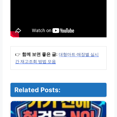
👉
함께 보면 좋은 글:
대형마트·매장별 실시
간 재고조회 방법 모음
Related Posts:
대
형
마
트
·