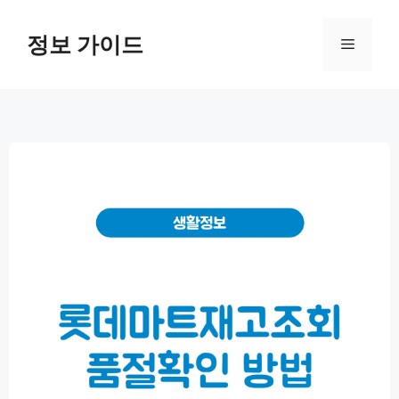
컨
텐
정보 가이드
메
츠
로
뉴
건
너
뛰
기