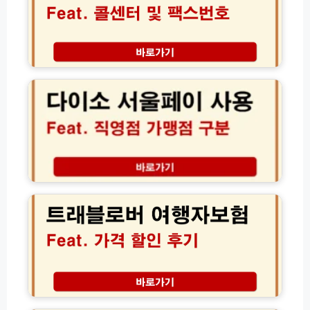
희
처
스
망
총
번
홀
정
호
씨
리:
보
다
·
택
험
이
사
시
청
소
잇
버
구
서
돌
스
방
울
·
K
법
페
자
T
및
이
체
X
콜
가
신
S
센
맹
용
트
R
타
점
대
래
T
상
찾
출)
블
항
담
기
로
공
원
및
버
권
영
직
여
결
업
영
행
제
시
점
자
팩
간
구
보
트
싸
분
험
체
이
하