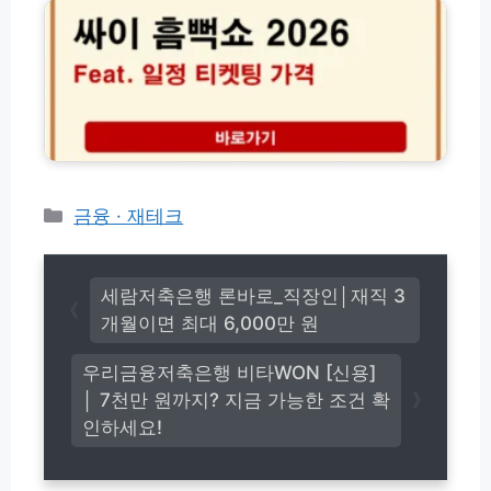
가
크
흠
는
격
뻑
완
할
쇼
벽
인
2
가
후
0
이
기
2
드
│
6
해
일
외
정
여
티
카
금융 · 재테크
행
켓
테
필
팅
고
수
가
준
리
격
세람저축은행 론바로_직장인│재직 3
비
예
개월이면 최대 6,000만 원
물
매
1
준
우리금융저축은행 비타WON [신용]
분
비
해
│ 7천만 원까지? 지금 가능한 조건 확
물
결
완
인하세요!
벽
정
리