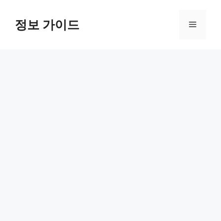
컨
텐
정보 가이드
메
츠
로
뉴
건
너
뛰
기