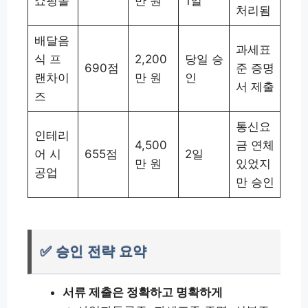
쇼핑몰
만 원
1일
처리됨
배달음
과세표
식 프
2,200
당일 승
690점
준 증명
랜차이
만 원
인
서 제출
즈
통신요
인테리
4,500
금 연체
어 시
655점
2일
만 원
있었지
공업
만 승인
✅ 승인 전략 요약
서류 제출은 정확하고 명확하게