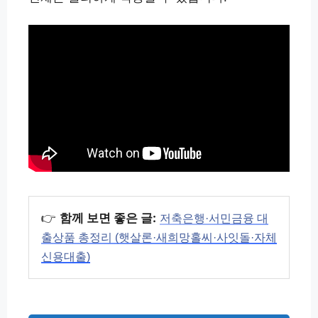
👉
함께 보면 좋은 글:
저축은행·서민금융 대
출상품 총정리 (햇살론·새희망홀씨·사잇돌·자체
신용대출)