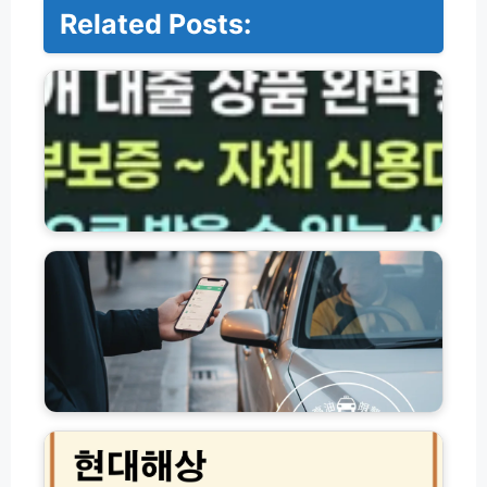
Related Posts:
저
축
은
행
·
서
민
금
융
고
대
유
출
가
상
피
품
해
총
지
정
원
리
금
(햇
교
현
살
통
대
론
비
해
·
사
상
새
용
팩