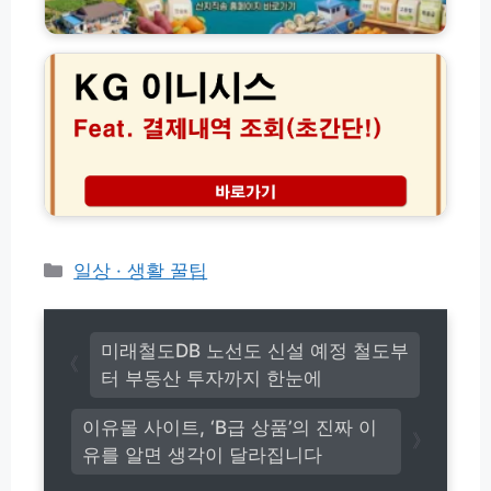
기
로
K
파
모
가
G
인)
음
기
케
및
이
농
지
수
이
산
니
물
시
산
스
지
결
직
제
송
내
카
일상 · 생활 꿀팁
가
역
테
격
조
고
후
회
기
리
고
미래철도DB 노선도 신설 예정 철도부
총
객
터 부동산 투자까지 한눈에
정
센
리
터
이유몰 사이트, ‘B급 상품’의 진짜 이
(P
유를 알면 생각이 달라집니다
G
사