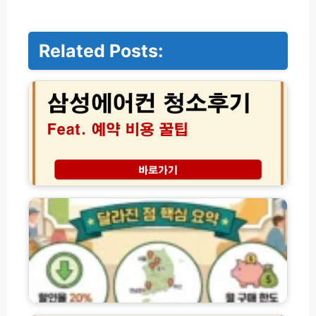
Related Posts:
삼
성
에
어
컨
청
소
후
기
2
│
0
서
2
비
6
스
농
예
할
약
상
비
품
용
권
금
가
│
융
격