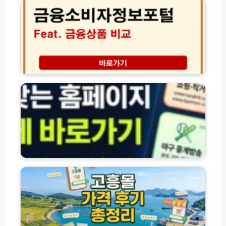
구
소
무
매
비
료
및
자
할
사
정
인
용
보
꿀
방
포
팁
법
털
자
사
금
주
용
융
찾
처
상
는
한
품
공
도
비
공
할
교
·
인
서
민
율
비
간
고
변
스
홈
흥
경
활
페
몰
용
이
홈
법
지
페
(f
바
이
e
로
지
a
가
바
t.