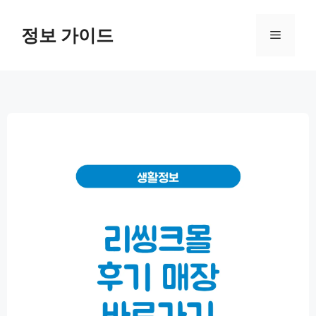
컨
텐
정보 가이드
메
츠
로
뉴
건
너
뛰
기