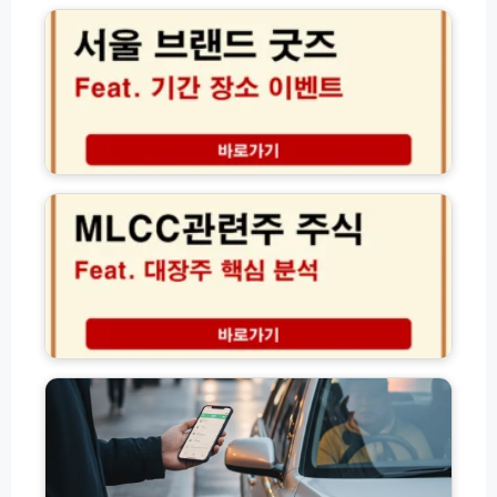
브
랜
드
굿
즈
팝
업
M
기
L
간
C
장
C
소
관
현
련
장
주
이
주
벤
식
고
트
대
유
총
장
가
정
주
피
리
핵
해
및
심
지
D
분
원
D
석