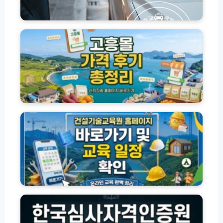
금
P
교
고
방
통
흥
문
비
몰
꿀
사
홈
팁
용
페
처
이
총
지
정
바
리:
로
건
택
가
설
시
기
기
버
및
술
스
농
교
K
수
육
T
산
원
X
물
교
S
산
육
한
R
지
과
국
T
직
정
심
항
송
종
사
공
가
류
자
권
격