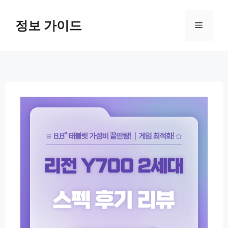
컨
텐
정보 가이드
메
츠
로
뉴
건
너
뛰
기