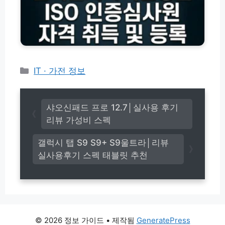
및
격
결
후
2
인
제
기
0
증
팩
총
2
원
트
정
6
I
체
리
년
S
크
최
O
카
IT · 가전 정보
신
인
테
트
증
고
렌
심
드
리
사
샤오신패드 프로 12.7│실사용 후기
핵
원
리뷰 가성비 스펙
심
자
정
격
갤럭시 탭 S9 S9+ S9울트라│리뷰
리
취
실사용후기 스펙 태블릿 추천
득
및
등
록
가
이
드
© 2026 정보 가이드
• 제작됨
GeneratePress