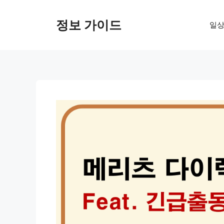
컨
텐
정보 가이드
일상
츠
로
건
너
뛰
기