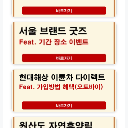
할
자
자
인
격
보
서
식
조
험
울
당
건
가
브
혜
격
랜
택
할
드
완
인
굿
벽
후
즈
가
기
팝
이
│
업
현
드
해
기
대
외
간
해
여
장
상
행
소
이
필
현
륜
수
장
차
준
이
다
비
벤
이
원
물
트
렉
산
1
총
트
도
분
정
보
자
해
리