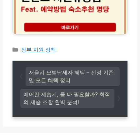
험
연
결
및
추
휴
D
천
양
D
│
림
P
오
예
방
토
약
문
바
방
꿀
이
법
카
정부 지원 정책
팁
보
숲
테
험
속
고
의
의
무
리
집
서울시 모범납세자 혜택 – 선정 기준
가
숙
및 모든 혜택 정리
입
소
총
추
에어컨 제습기, 둘 다 필요할까? 최적
정
천
리
의 제습 조합 완벽 분석!
및
명
당
선
점
가