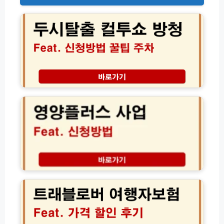
시
탈
출
컬
투
쇼
방
청
2
성
0
공
2
꿀
6
팁
영
│
양
1
플
5
러
0
스
트
원
사
래
주
업
블
차
신
로
장
청
버
1
방
여
0%
법
행