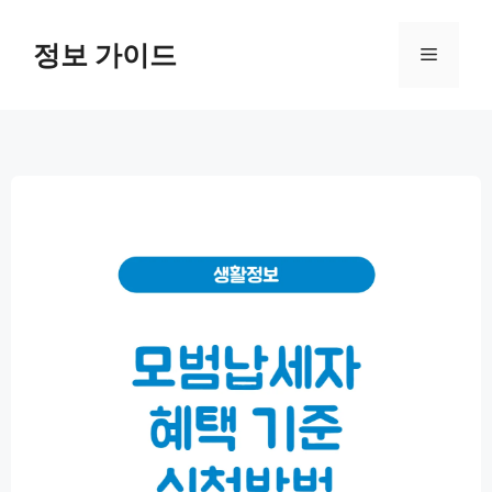
컨
텐
정보 가이드
메
츠
로
뉴
건
너
뛰
기