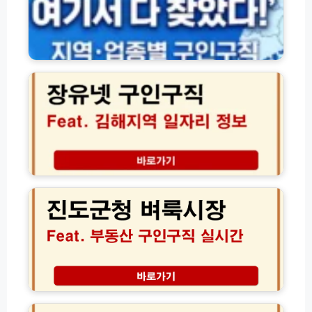
종
별
구
인
장
구
유
직
넷
채
구
용
인
정
구
보
직
사
김
이
해
진
트
지
도
모
역
군
음
일
청
자
벼
리
룩
채
시
용
장
정
│
장
보
부
애
및
동
인