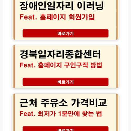
신
산
일
청
구
자
방
인
리
법
구
사
완
직
업
벽
일
이
2
가
자
러
0
이
리
닝
2
드
실
센
6
시
터
경
간
홈
북
정
페
일
보
이
자
지
리
근
회
종
처
원
합
주
가
센
유
입
터
소
방
홈
가
법
페
격
(초
이
비
간
지