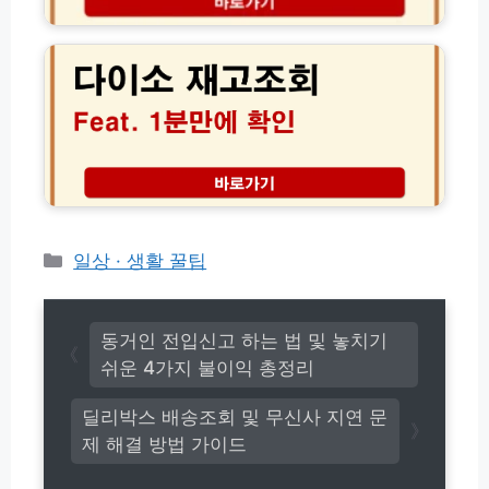
맹
다
택
점
이
시
찾
소
버
기
재
스
및
고
K
직
조
T
영
회
X
점
사
S
구
이
R
분
트
T
하
매
항
는
장
카
일상 · 생활 꿀팁
공
완
별
권
테
벽
실
결
고
가
시
제
이
리
간
동거인 전입신고 하는 법 및 놓치기
팩
드
수
쉬운 4가지 불이익 총정리
트
량
체
확
크
딜리박스 배송조회 및 무신사 지연 문
인
제 해결 방법 가이드
법