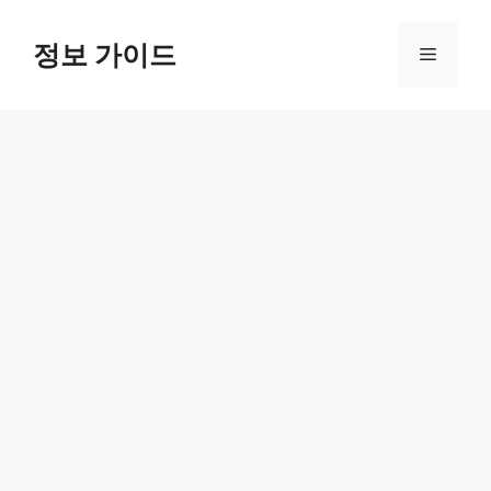
컨
텐
정보 가이드
메
츠
로
뉴
건
너
뛰
기