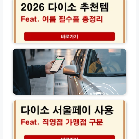
처
수
6
팩
초
다
트
과
이
체
사
소
크
용
추
일
천
고
│
템
유
잔
여
가
액
름
피
소
필
해
멸
수
지
전
품
원
1
뷰
금
분
티
교
다
해
수
통
이
결
납
비
소
법
신
사
서
상
용
울
총
처
페
정
총
이
리
정
가
리: