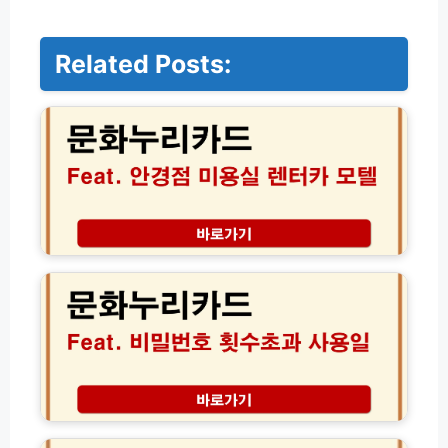
Related Posts:
문
화
누
리
카
드
안
경
점
문
미
화
용
누
실
리
렌
카
트
드
카
비
모
밀
텔
번
2
사
호
0
용
횟
2