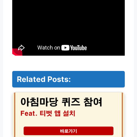
Related Posts:
아
침
마
당
퀴
즈
참
여
방
두