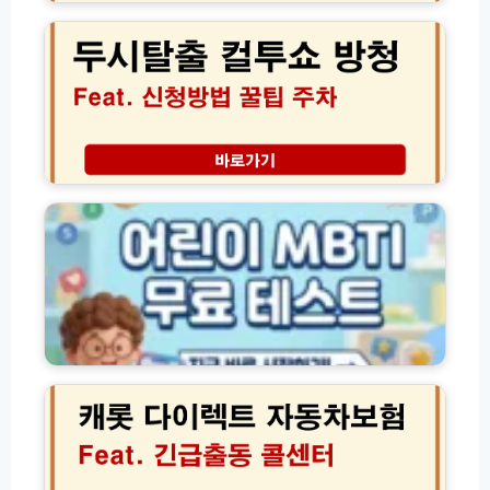
법
시
티
탈
벗
출
T
컬
V
투
U
쇼
T
방
앱
청
어
설
성
린
치
공
이
및
꿀
M
경
팁
B
품
│
T
수
1
I
령
5
검
가
0
사
캐
이
원
무
롯
드
주
료
다
차
테
이
장
스
렉
1
트
트
0%
바
자