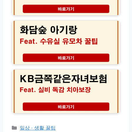
할
로
동
인
가
차
화
식
기
보
담
당
(+
험
숲
유
비
아
형
교
기
별
견
랑
특
적
수
징)
│
유
2
실
K
4
기
B
시
저
금
긴
귀
쪽
급
유
같
출
모
은
동
차
자
콜
꿀
녀
센
팁
보
터
총
험
전
정
실
화
리
비
카
일상 · 생활 꿀팁
번
독