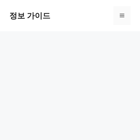
컨
텐
정보 가이드
메
츠
로
뉴
건
너
뛰
기