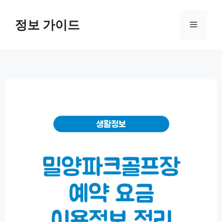
컨
텐
정보 가이드
메
츠
로
뉴
건
너
뛰
기