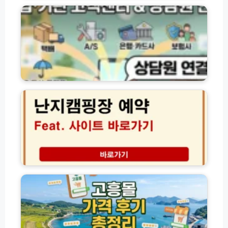
당
개
·
자
장
기
리
부
관
이
터
별
용
화
고
팁
담
객
(+솔
채
센
난
직
예
터
지
후
약
전
캠
기)
까
화
핑
지
번
장
완
호
예
벽
및
약
코
상
방
스
담
법
고
원
가
흥
연
격
몰
결
사
홈
방
이
페
법
트
이
모
바
지
음
베