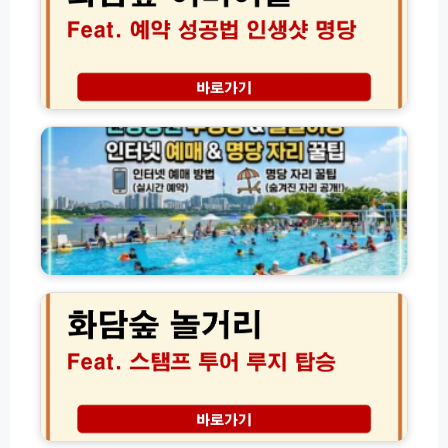
버
이
날
예
약
한
성
강
공
공
법
원
과
수
부
영
모
장
님
물
맞
놀
화
춤
이
담
코
장
숲
스
인
놀
및
터
거
포
넷
리
토
예
정
존
매
복!
및
루
기
명
지
업